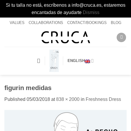
Si tu talla no está, escríbenos a info@cruca.es, estaremos
encantadas de ayudarte
Dismiss
Skip
VALUES
COLLABORATIONS
CONTACT/BOOKINGS
BLOG
to
content
ENGLISH
figurin medidas
Published
05/03/2018
at
838 × 2000
in
Freshness Dress