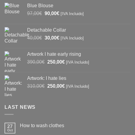
Blue Blouse
Original
Current
97,00
€
90,00
€
[IVA Incluido]
price
price
was:
is:
Detachable Collar
97,00€.
90,00€.
Original
Current
40,00
€
30,00
€
[IVA Incluido]
price
price
was:
is:
Artwork I hate early rising
40,00€.
30,00€.
Original
Current
390,00
€
250,00
€
[IVA Incluido]
price
price
was:
is:
Artwork: I hate lies
390,00€.
250,00€.
Original
Current
310,00
€
250,00
€
[IVA Incluido]
price
price
was:
is:
310,00€.
250,00€.
LAST NEWS
How to wash clothes
27
Oct
No