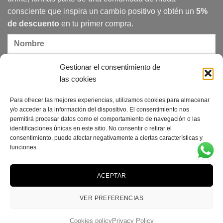
consciente que inspira un cambio positivo y obtén un
5%
de descuento
en tu primer compra.
Gestionar el consentimiento de
las cookies
Para ofrecer las mejores experiencias, utilizamos cookies para almacenar
Acepto la política de privacidad
y/o acceder a la información del dispositivo. El consentimiento nos
permitirá procesar datos como el comportamiento de navegación o las
identificaciones únicas en este sitio. No consentir o retirar el
consentimiento, puede afectar negativamente a ciertas características y
funciones.
ACEPTAR
Credit
Visa
MasterCard
PayPal
Card
VER PREFERENCIAS
FREQUENT QUESTIONS
SIZE GUIDE
PRIVACY POLICY
COOKIES POLICY
Cookies policy
Privacy Policy