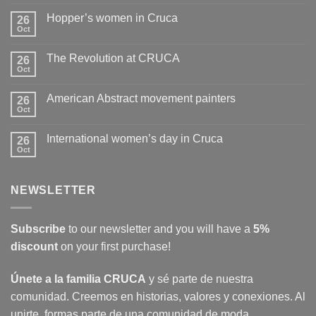
Comments
on
Hopper’s women in Cruca
26
How
to
Oct
No
wash
Comments
clothes
on
The Revolution at CRUCA
26
Hopper’s
women
Oct
No
in
Comments
Cruca
on
American Abstract movement painters
26
The
Revolution
Oct
No
at
Comments
CRUCA
on
International women’s day in Cruca
26
American
Abstract
Oct
No
movement
Comments
painters
on
International
NEWSLETTER
women’s
day
in
Cruca
Subscribe
to our newsletter and you will have a
5%
discount
on your first purchase!
Únete a la familia CRUCA
y sé parte de nuestra
comunidad. Creemos en historias, valores y conexiones. Al
unirte, formas parte de una comunidad de moda