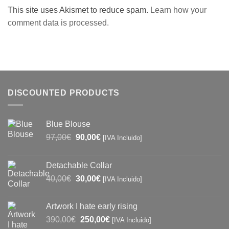
This site uses Akismet to reduce spam.
Learn how your
comment data is processed.
DISCOUNTED PRODUCTS
Blue Blouse
Original
Current
97,00
€
90,00
€
[IVA Incluido]
price
price
was:
is:
Detachable Collar
97,00€.
90,00€.
Original
Current
40,00
€
30,00
€
[IVA Incluido]
price
price
was:
is:
Artwork I hate early rising
40,00€.
30,00€.
Original
Current
390,00
€
250,00
€
[IVA Incluido]