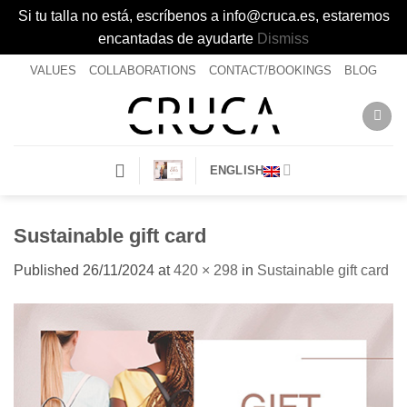
Si tu talla no está, escríbenos a info@cruca.es, estaremos
encantadas de ayudarte
Dismiss
Skip
VALUES
COLLABORATIONS
CONTACT/BOOKINGS
BLOG
to
content
ENGLISH
Sustainable gift card
Published
26/11/2024
at
420 × 298
in
Sustainable gift card