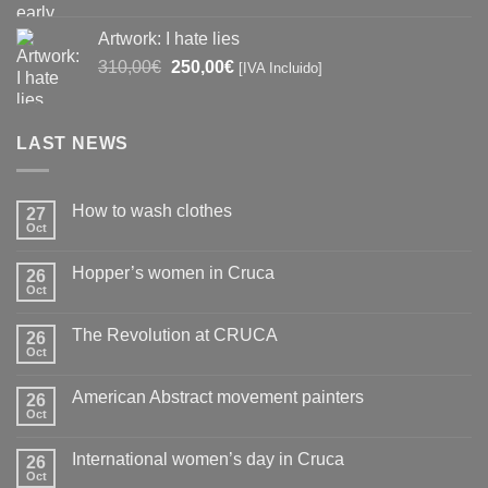
price
price
was:
is:
Artwork: I hate lies
390,00€.
250,00€.
Original
Current
310,00
€
250,00
€
[IVA Incluido]
price
price
was:
is:
310,00€.
250,00€.
LAST NEWS
How to wash clothes
27
Oct
No
Comments
on
Hopper’s women in Cruca
26
How
to
Oct
No
wash
Comments
clothes
on
The Revolution at CRUCA
26
Hopper’s
women
Oct
No
in
Comments
Cruca
on
American Abstract movement painters
26
The
Revolution
Oct
No
at
Comments
CRUCA
on
International women’s day in Cruca
26
American
Abstract
Oct
No