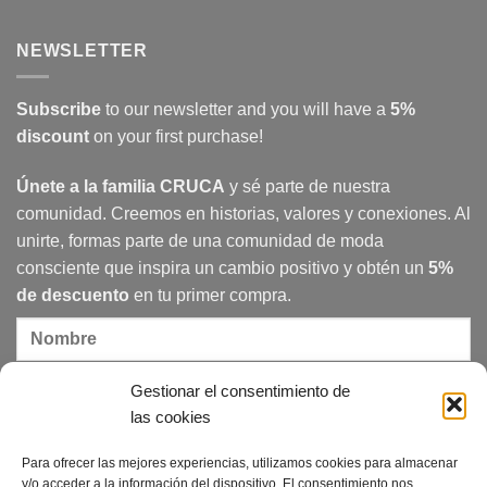
movement
Comments
painters
on
International
NEWSLETTER
women’s
day
in
Cruca
Subscribe
to our newsletter and you will have a
5%
discount
on your first purchase!
Únete a la familia CRUCA
y sé parte de nuestra
comunidad. Creemos en historias, valores y conexiones. Al
unirte, formas parte de una comunidad de moda
consciente que inspira un cambio positivo y obtén un
5%
de descuento
en tu primer compra.
Gestionar el consentimiento de
las cookies
Para ofrecer las mejores experiencias, utilizamos cookies para almacenar
Acepto la política de privacidad
y/o acceder a la información del dispositivo. El consentimiento nos