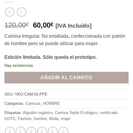
El
El
120,00
60,00
€
€
[IVA Incluido]
precio
precio
Camisa Irregular. No entallada, confeccionada con patrón
original
actual
de hombre pero se puede utilizar para mujer.
era:
es:
120,00€.
60,00€.
Edición limitada. Sólo queda el prototipo.
Hay existencias
AÑADIR AL CARRITO
SKU:
VKO-CAM-01-PPE
Categorías:
Camisas
,
HOMBRE
Etiquetas:
Algodón orgánico
,
Camisa Tejido Ecológico
,
certificado
GOTS
,
Fashion
,
hombre
,
Moda
,
mujer