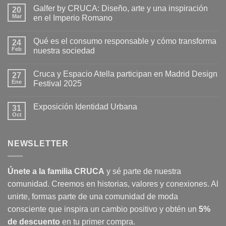
Galfer by CRUCA: Diseño, arte y una inspiración
20
Mar
en el Imperio Romano
No
hay
Qué es el consumo responsable y cómo transforma
24
comentarios
en
Feb
nuestra sociedad
Galfer
by
No
CRUCA:
hay
Cruca y Espacio Atella participan en Madrid Design
Diseño,
27
comentarios
arte
en
Ene
Festival 2025
y
Qué
una
es
No
inspiración
el
hay
Exposición Identidad Urbana
en
consumo
31
comentarios
el
responsable
en
Oct
No
Imperio
y
Cruca
hay
Romano
cómo
y
comentarios
transforma
Espacio
en
nuestra
Atella
NEWSLETTER
Exposición
sociedad
participan
Identidad
en
Urbana
Madrid
Design
Únete a la familia CRUCA
y sé parte de nuestra
Festival
2025
comunidad. Creemos en historias, valores y conexiones. Al
unirte, formas parte de una comunidad de moda
consciente que inspira un cambio positivo y obtén un
5%
de descuento
en tu primer compra.