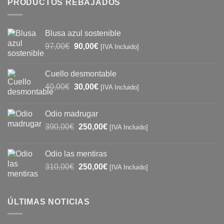
PRODUCTOS REBAJADOS
Blusa azul sostenible
El
El
97,00
€
90,00
€
[IVA Incluido]
precio
precio
original
actual
Cuello desmontable
era:
es:
El
El
40,00
€
30,00
€
97,00€.
90,00€.
[IVA Incluido]
precio
precio
original
actual
Odio madrugar
era:
es:
El
El
390,00
€
250,00
€
[IVA Incluido]
40,00€.
30,00€.
precio
precio
original
actual
Odio las mentiras
era:
es:
El
El
310,00
€
250,00
€
[IVA Incluido]
390,00€.
250,00€.
precio
precio
original
actual
era:
es:
ÚLTIMAS NOTICIAS
310,00€.
250,00€.