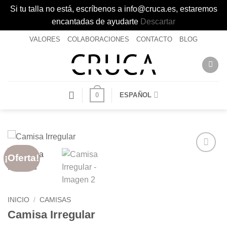
Si tu talla no está, escríbenos a info@cruca.es, estaremos
encantadas de ayudarte
Descartar
Saltar
VALORES
COLABORACIONES
CONTACTO
BLOG
al
contenido
0
ESPAÑOL
¡Oferta!
Añadir
a la
lista de
deseos
INICIO
/
CAMISAS
Camisa Irregular