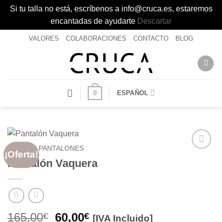
Si tu talla no está, escríbenos a info@cruca.es, estaremos
encantadas de ayudarte
Descartar
Saltar
VALORES
COLABORACIONES
CONTACTO
BLOG
al
contenido
0
ESPAÑOL
INICIO
/
PANTALONES
¡Oferta!
Añadir
Pantalón Vaquera
a la
lista de
deseos
El
El
165,00
60,00
€
€
[IVA Incluido]