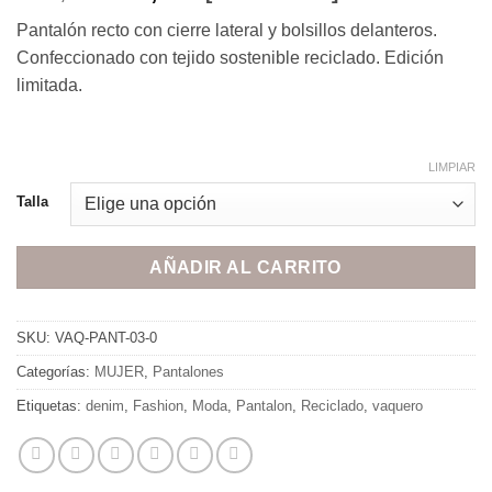
precio
precio
Pantalón recto con cierre lateral y bolsillos delanteros.
original
actual
Confeccionado con tejido sostenible reciclado. Edición
era:
es:
limitada.
165,00€.
60,00€.
LIMPIAR
Talla
AÑADIR AL CARRITO
SKU:
VAQ-PANT-03-0
Categorías:
MUJER
,
Pantalones
Etiquetas:
denim
,
Fashion
,
Moda
,
Pantalon
,
Reciclado
,
vaquero