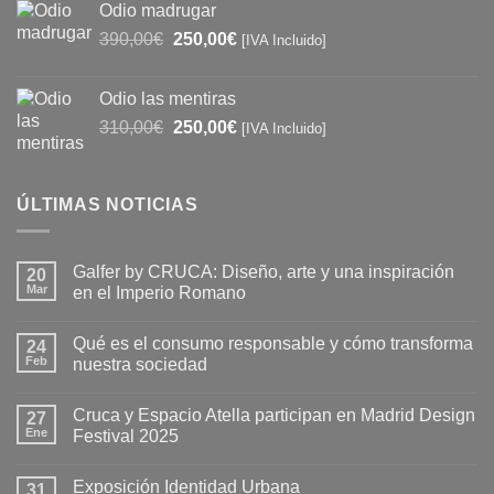
Odio madrugar
era:
es:
El
El
390,00
€
250,00
€
[IVA Incluido]
40,00€.
30,00€.
precio
precio
original
actual
Odio las mentiras
era:
es:
El
El
310,00
€
250,00
€
[IVA Incluido]
390,00€.
250,00€.
precio
precio
original
actual
era:
es:
ÚLTIMAS NOTICIAS
310,00€.
250,00€.
Galfer by CRUCA: Diseño, arte y una inspiración
20
Mar
en el Imperio Romano
No
hay
Qué es el consumo responsable y cómo transforma
24
comentarios
en
Feb
nuestra sociedad
Galfer
by
No
CRUCA:
hay
Cruca y Espacio Atella participan en Madrid Design
Diseño,
27
comentarios
arte
en
Ene
Festival 2025
y
Qué
una
es
No
inspiración
el
hay
Exposición Identidad Urbana
en
consumo
31
comentarios