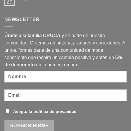
el
responsable
en
Oct
No
Imperio
y
Cruca
hay
Romano
cómo
y
comentarios
transforma
Espacio
en
nuestra
Atella
NEWSLETTER
Exposición
sociedad
participan
Identidad
en
Urbana
Madrid
Design
Únete a la familia CRUCA
y sé parte de nuestra
Festival
2025
comunidad. Creemos en historias, valores y conexiones. Al
unirte, formas parte de una comunidad de moda
consciente que inspira un cambio positivo y obtén un
5%
de descuento
en tu primer compra.
Acepto la política de privacidad