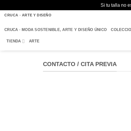
Si tu talla no
Saltar
CRUCA · ARTE Y DISEÑO
al
contenido
CRUCA · MODA SOSTENIBLE, ARTE Y DISEÑO ÚNICO
COLECCI
TIENDA
ARTE
CONTACTO / CITA PREVIA