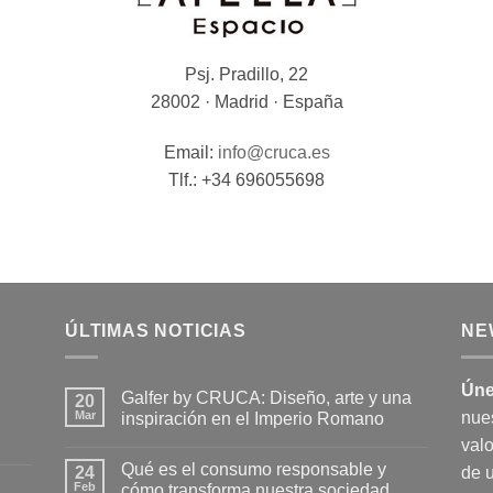
Psj. Pradillo, 22
28002 · Madrid · España
Email:
info@cruca.es
Tlf.: +34 696055698
ÚLTIMAS NOTICIAS
NE
Úne
Galfer by CRUCA: Diseño, arte y una
20
Mar
nue
inspiración en el Imperio Romano
No
valo
hay
Qué es el consumo responsable y
24
comentarios
de 
en
Feb
cómo transforma nuestra sociedad