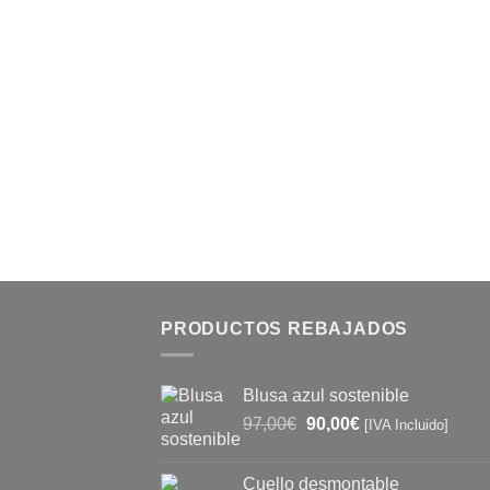
PRODUCTOS REBAJADOS
Blusa azul sostenible
El
El
97,00
€
90,00
€
[IVA Incluido]
precio
precio
original
actual
Cuello desmontable