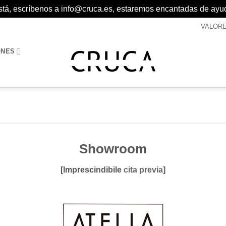
 está, escríbenos a info@cruca.es, estaremos encantadas de ayu
VALOR
ONES
Showroom
[Imprescindibile
cita previa
]