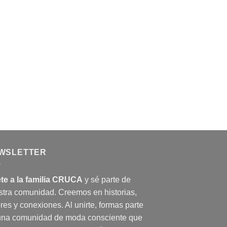
WSLETTER
te a la familia CRUCA
y sé parte de
stra comunidad. Creemos en historias,
res y conexiones. Al unirte, formas parte
una comunidad de moda consciente que