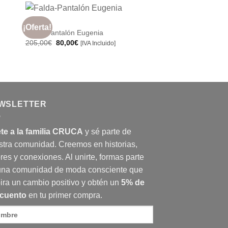
117,00€.
50,00€.
+
FALDAS
¡Oferta!
dir
Añadir
Falda-Pantalón Eugenia
a
a la
El
El
205,00
€
80,00
€
[IVA Incluido]
 de
lista de
precio
precio
eos
deseos
original
actual
era:
es:
205,00€.
80,00€.
WSLETTER
te a la familia CRUCA
y sé parte de
stra comunidad. Creemos en historias,
res y conexiones. Al unirte, formas parte
una comunidad de moda consciente que
ira un cambio positivo y obtén un
5% de
cuento
en tu primer compra.