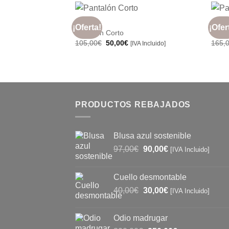
110,00€.
70,00€.
+
+
MUJER
MUJE
¡Oferta!
¡Ofer
Añadir
Pantalón Corto
Pant
a la
El
El
105,00
€
50,00
€
165,
[IVA Incluido]
lista de
precio
precio
deseos
original
actual
era:
es:
105,00€.
50,00€.
PRODUCTOS REBAJADOS
Blusa azul sostenible
El
El
97,00
€
90,00
€
[IVA Incluido]
precio
precio
original
actual
Cuello desmontable
era:
es:
El
El
40,00
€
30,00
€
97,00€.
90,00€.
[IVA Incluido]
precio
precio
original
actual
Odio madrugar
era:
es: