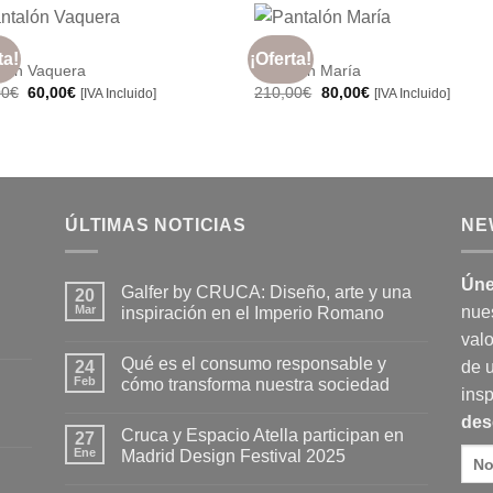
79,00€.
55,00€.
110,00€.
50,00€.
+
R
MUJER
ta!
¡Oferta!
Añadir
Aña
alón Vaquera
Pantalón María
a la
a l
El
El
El
El
00
€
60,00
€
210,00
€
80,00
€
[IVA Incluido]
[IVA Incluido]
lista de
lista
precio
precio
precio
precio
deseos
des
original
actual
original
actual
era:
es:
era:
es:
165,00€.
60,00€.
210,00€.
80,00€.
ÚLTIMAS NOTICIAS
NE
Úne
Galfer by CRUCA: Diseño, arte y una
20
Mar
nue
inspiración en el Imperio Romano
No
valo
hay
Qué es el consumo responsable y
24
comentarios
de 
en
Feb
cómo transforma nuestra sociedad
Galfer
insp
by
No
des
CRUCA:
hay
Cruca y Espacio Atella participan en
Diseño,
27
comentarios
arte
en
Ene
Madrid Design Festival 2025
y
Qué
una
es
No
inspiración
el