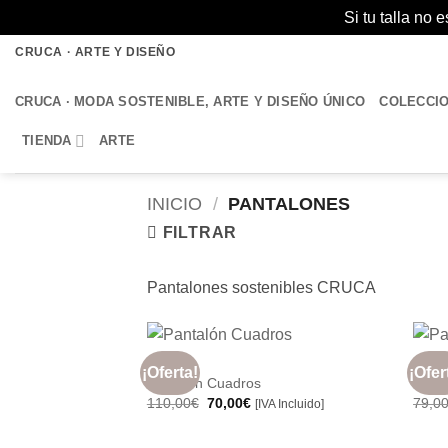
Si tu talla no
Saltar
CRUCA · ARTE Y DISEÑO
al
contenido
CRUCA · MODA SOSTENIBLE, ARTE Y DISEÑO ÚNICO
COLECCI
TIENDA
ARTE
INICIO
/
PANTALONES
FILTRAR
Pantalones sostenibles CRUCA
+
+
MUJER
MUJE
¡Oferta!
¡Ofer
Añadir
Pantalón Cuadros
Panta
a la
El
El
110,00
€
70,00
€
79,0
[IVA Incluido]
lista de
precio
precio
deseos
original
actual
era:
es: