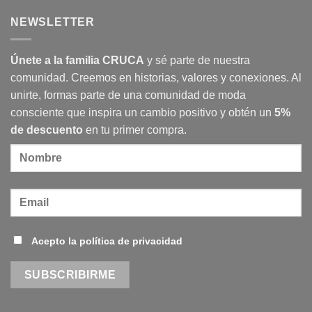
comentarios
transforma
Espacio
en
nuestra
Atella
NEWSLETTER
Exposición
sociedad
participan
Identidad
en
Urbana
Madrid
Design
Únete a la familia CRUCA
y sé parte de nuestra
Festival
2025
comunidad. Creemos en historias, valores y conexiones. Al
unirte, formas parte de una comunidad de moda
consciente que inspira un cambio positivo y obtén un
5%
de descuento
en tu primer compra.
Acepto la política de privacidad