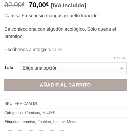
El
El
92,00
70,00
€
€
[IVA Incluido]
precio
precio
Camisa Frescor sin mangas y cuello fruncido.
original
actual
era:
es:
Se confecciona con algodón ecológico. Sólo queda el
92,00€.
70,00€.
prototipo.
Escríbenos a
info@cruca.es
LIMPIAR
Talla
AÑADIR AL CARRITO
SKU:
FRE-CAM-04
Categorías:
Camisas
,
MUJER
Etiquetas:
camisa
,
Fashion
,
frescor
,
Moda