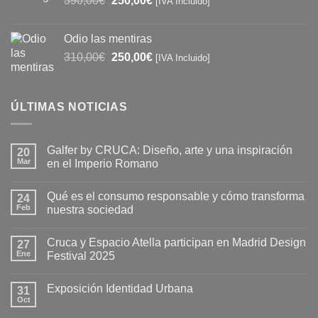
390,00
€
250,00
€
[IVA Incluido]
40,00€.
30,00€.
precio
precio
original
actual
Odio las mentiras
era:
es:
El
El
310,00
€
250,00
€
[IVA Incluido]
390,00€.
250,00€.
precio
precio
original
actual
era:
es:
ÚLTIMAS NOTICIAS
310,00€.
250,00€.
Galfer by CRUCA: Diseño, arte y una inspiración
20
Mar
en el Imperio Romano
No
hay
Qué es el consumo responsable y cómo transforma
24
comentarios
en
Feb
nuestra sociedad
Galfer
by
No
CRUCA:
hay
Cruca y Espacio Atella participan en Madrid Design
Diseño,
27
comentarios
arte
en
Ene
Festival 2025
y
Qué
una
es
No
inspiración
el
hay
Exposición Identidad Urbana
en
consumo
31
comentarios
el
responsable
en
Oct
No
Imperio
y
Cruca
hay
Romano
cómo
y