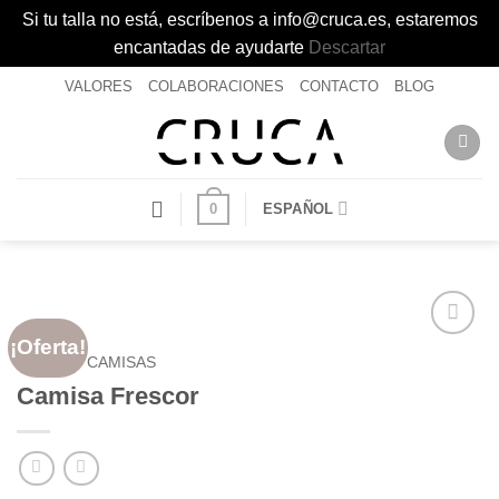
Si tu talla no está, escríbenos a info@cruca.es, estaremos
encantadas de ayudarte
Descartar
Saltar
VALORES
COLABORACIONES
CONTACTO
BLOG
al
contenido
0
ESPAÑOL
¡Oferta!
Añadir
INICIO
/
CAMISAS
a la
Camisa Frescor
lista de
deseos