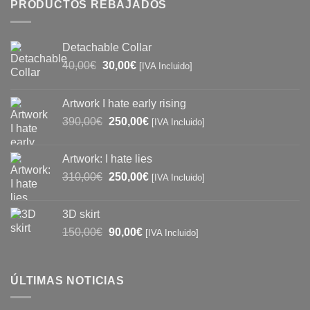
PRODUCTOS REBAJADOS
Detachable Collar
El
El
40,00
€
30,00
€
[IVA Incluido]
precio
precio
original
actual
Artwork I hate early rising
era:
es:
El
El
390,00
€
250,00
€
40,00€.
30,00€.
[IVA Incluido]
precio
precio
original
actual
Artwork: I hate lies
era:
es:
El
El
310,00
€
250,00
€
[IVA Incluido]
390,00€.
250,00€.
precio
precio
original
actual
3D skirt
era:
es:
El
El
150,00
€
90,00
€
[IVA Incluido]
310,00€.
250,00€.
precio
precio
original
actual
era:
es:
ÚLTIMAS NOTICIAS
150,00€.
90,00€.