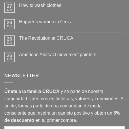
How to wash clothes
27
Oct
No
hay
comentarios
Hopper’s women in Cruca
26
en
How
Oct
No
to
hay
wash
comentarios
clothes
The Revolution at CRUCA
26
en
Hopper’s
Oct
No
women
hay
in
comentarios
Cruca
American Abstract movement painters
26
en
The
Oct
No
Revolution
hay
at
comentarios
CRUCA
en
NEWSLETTER
American
Abstract
movement
painters
Únete a la familia CRUCA
y sé parte de nuestra
comunidad. Creemos en historias, valores y conexiones. Al
unirte, formas parte de una comunidad de moda
consciente que inspira un cambio positivo y obtén un
5%
de descuento
en tu primer compra.