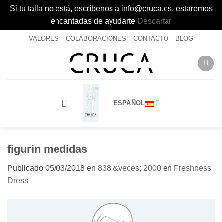
Si tu talla no está, escríbenos a info@cruca.es, estaremos
encantadas de ayudarte
Descartar
Saltar
VALORES
COLABORACIONES
CONTACTO
BLOG
al
contenido
ESPAÑOL
figurin medidas
Publicado
05/03/2018
en
838 &veces; 2000
en
Freshness
Dress