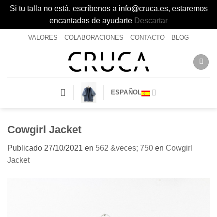
Si tu talla no está, escríbenos a info@cruca.es, estaremos
encantadas de ayudarte
Descartar
Saltar
VALORES
COLABORACIONES
CONTACTO
BLOG
al
contenido
ESPAÑOL
Cowgirl Jacket
Publicado
27/10/2021
en
562 &veces; 750
en
Cowgirl
Jacket