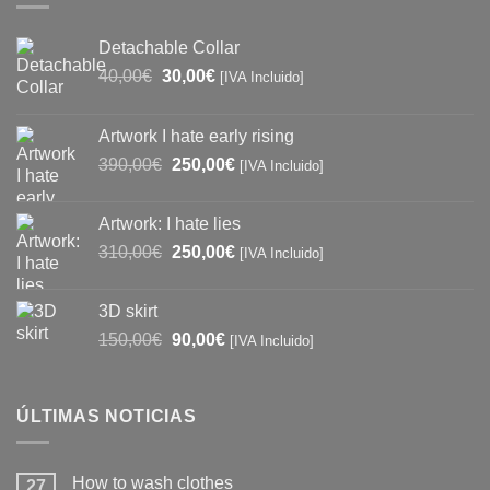
Detachable Collar
El
El
40,00
€
30,00
€
[IVA Incluido]
precio
precio
original
actual
Artwork I hate early rising
era:
es:
El
El
390,00
€
250,00
€
40,00€.
30,00€.
[IVA Incluido]
precio
precio
original
actual
Artwork: I hate lies
era:
es:
El
El
310,00
€
250,00
€
[IVA Incluido]
390,00€.
250,00€.
precio
precio
original
actual
3D skirt
era:
es:
El
El
150,00
€
90,00
€
[IVA Incluido]
310,00€.
250,00€.
precio
precio
original
actual
era:
es:
ÚLTIMAS NOTICIAS
150,00€.
90,00€.
How to wash clothes
27