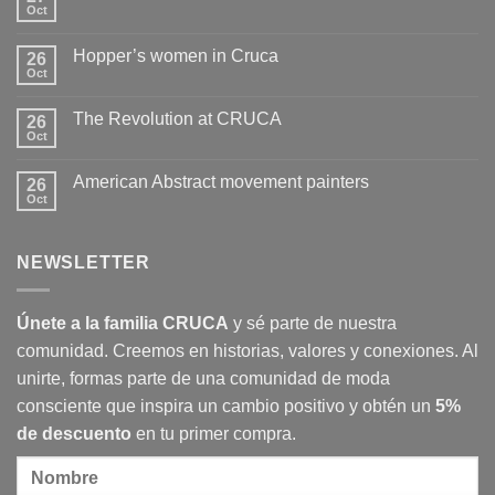
Oct
No
hay
comentarios
Hopper’s women in Cruca
26
en
How
Oct
No
to
hay
wash
comentarios
clothes
The Revolution at CRUCA
26
en
Hopper’s
Oct
No
women
hay
in
comentarios
Cruca
American Abstract movement painters
26
en
The
Oct
No
Revolution
hay
at
comentarios
CRUCA
en
NEWSLETTER
American
Abstract
movement
painters
Únete a la familia CRUCA
y sé parte de nuestra
comunidad. Creemos en historias, valores y conexiones. Al
unirte, formas parte de una comunidad de moda
consciente que inspira un cambio positivo y obtén un
5%
de descuento
en tu primer compra.