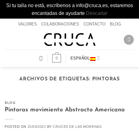
Si tu talla no está, escríbenos a info@cruca.es, estaremos
encantadas de ayudarte
Descartar
Saltar
VALORES
COLABORACIONES
CONTACTO
BLOG
al
contenido
0
ESPAÑOL
ARCHIVOS DE ETIQUETAS:
PINTORAS
BLOG
Pintoras movimiento Abstracto Americano
POSTED ON
22/03/2021
BY
CRUCES DE LAS MORENAS