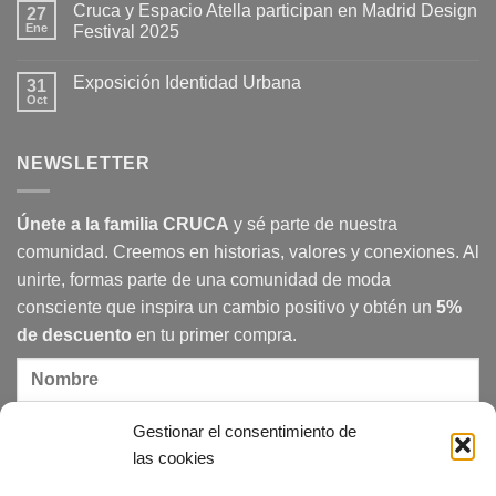
Cruca y Espacio Atella participan en Madrid Design
Diseño,
27
comentarios
arte
en
Ene
Festival 2025
y
Qué
una
es
No
inspiración
el
hay
Exposición Identidad Urbana
en
consumo
31
comentarios
el
responsable
en
Oct
No
Imperio
y
Cruca
hay
Romano
cómo
y
comentarios
transforma
Espacio
en
nuestra
Atella
NEWSLETTER
Exposición
sociedad
participan
Identidad
en
Urbana
Madrid
Design
Únete a la familia CRUCA
y sé parte de nuestra
Festival
2025
comunidad. Creemos en historias, valores y conexiones. Al
unirte, formas parte de una comunidad de moda
consciente que inspira un cambio positivo y obtén un
5%
de descuento
en tu primer compra.
Gestionar el consentimiento de
las cookies