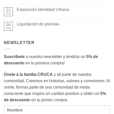
una
es
No
inspiración
el
hay
Exposición Identidad Urbana
en
consumo
31
comentarios
el
responsable
en
Oct
No
Imperio
y
Cruca
hay
Romano
cómo
y
comentarios
transforma
Espacio
Liquidación de prendas
09
en
nuestra
Atella
Exposición
Sep
sociedad
participan
No
Identidad
en
hay
Urbana
Madrid
comentarios
en
Design
NEWSLETTER
Liquidación
Festival
de
2025
prendas
Suscríbete
a nuestra newsletter y tendrás un
5% de
descuento
en tu primera compra!
Únete a la familia CRUCA
y sé parte de nuestra
comunidad. Creemos en historias, valores y conexiones. Al
unirte, formas parte de una comunidad de moda
consciente que inspira un cambio positivo y obtén un
5%
de descuento
en tu primer compra.