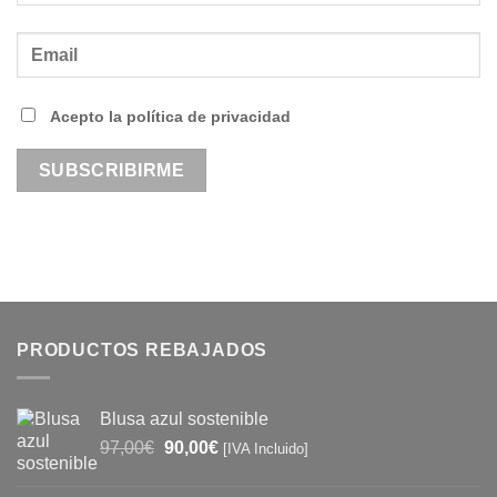
Acepto la política de privacidad
PRODUCTOS REBAJADOS
Blusa azul sostenible
El
El
97,00
€
90,00
€
[IVA Incluido]
precio
precio
original
actual