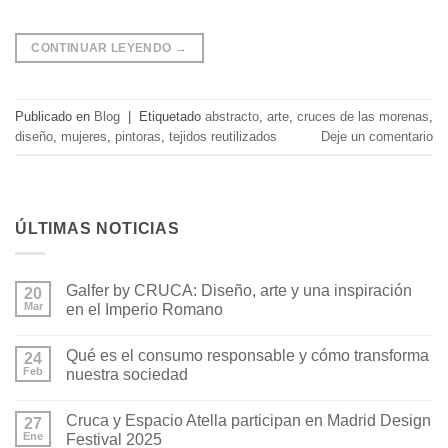
CONTINUAR LEYENDO
→
Publicado en
Blog
|
Etiquetado
abstracto
,
arte
,
cruces de las morenas
,
diseño
,
mujeres
,
pintoras
,
tejidos reutilizados
Deje un comentario
ÚLTIMAS NOTICIAS
Galfer by CRUCA: Diseño, arte y una inspiración
20
Mar
en el Imperio Romano
No
hay
Qué es el consumo responsable y cómo transforma
24
comentarios
en
Feb
nuestra sociedad
Galfer
by
No
CRUCA:
hay
Cruca y Espacio Atella participan en Madrid Design
Diseño,
27
comentarios
arte
en
Ene
Festival 2025
y
Qué