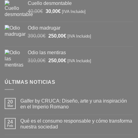
Cuello desmontable
era:
es:
El
El
40,00
€
30,00
€
97,00€.
90,00€.
[IVA Incluido]
precio
precio
original
actual
Odio madrugar
era:
es:
El
El
390,00
€
250,00
€
[IVA Incluido]
40,00€.
30,00€.
precio
precio
original
actual
Odio las mentiras
era:
es:
El
El
310,00
€
250,00
€
[IVA Incluido]
390,00€.
250,00€.
precio
precio
original
actual
era:
es:
ÚLTIMAS NOTICIAS
310,00€.
250,00€.
Galfer by CRUCA: Diseño, arte y una inspiración
20
Mar
en el Imperio Romano
No
hay
Qué es el consumo responsable y cómo transforma
24
comentarios
en
Feb
nuestra sociedad
Galfer
by
No
CRUCA:
hay