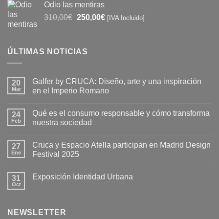
Odio las mentiras
era:
es:
El
El
310,00
€
250,00
€
[IVA Incluido]
390,00€.
250,00€.
precio
precio
original
actual
era:
es:
ÚLTIMAS NOTICIAS
310,00€.
250,00€.
Galfer by CRUCA: Diseño, arte y una inspiración
20
Mar
en el Imperio Romano
No
hay
Qué es el consumo responsable y cómo transforma
24
comentarios
en
Feb
nuestra sociedad
Galfer
by
No
CRUCA:
hay
Cruca y Espacio Atella participan en Madrid Design
Diseño,
27
comentarios
arte
en
Ene
Festival 2025
y
Qué
una
es
No
inspiración
el
hay
Exposición Identidad Urbana
en
consumo
31
comentarios
el
responsable
en
Oct
No
Imperio
y
Cruca
hay
Romano
cómo
y
comentarios
transforma
Espacio
en
nuestra
Atella
NEWSLETTER
Exposición
sociedad
participan
Identidad