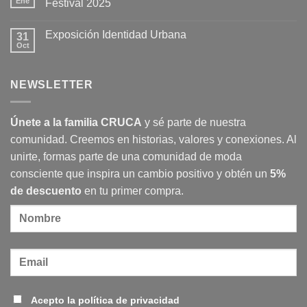
Ene
Festival 2025
y
Qué
una
es
No
inspiración
el
hay
Exposición Identidad Urbana
en
consumo
31
comentarios
el
responsable
en
Oct
No
Imperio
y
Cruca
hay
Romano
cómo
y
comentarios
transforma
Espacio
en
nuestra
Atella
NEWSLETTER
Exposición
sociedad
participan
Identidad
en
Urbana
Madrid
Design
Únete a la familia CRUCA
y sé parte de nuestra
Festival
2025
comunidad. Creemos en historias, valores y conexiones. Al
unirte, formas parte de una comunidad de moda
consciente que inspira un cambio positivo y obtén un
5%
de descuento
en tu primer compra.
Acepto la política de privacidad