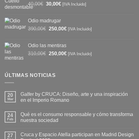
El
El
40,00
€
30,00
€
97,00€.
90,00€.
[IVA Incluido]
precio
precio
original
actual
Odio madrugar
era:
es:
El
El
390,00
€
250,00
€
[IVA Incluido]
40,00€.
30,00€.
precio
precio
original
actual
Odio las mentiras
era:
es:
El
El
310,00
€
250,00
€
[IVA Incluido]
390,00€.
250,00€.
precio
precio
original
actual
era:
es:
ÚLTIMAS NOTICIAS
310,00€.
250,00€.
Galfer by CRUCA: Diseño, arte y una inspiración
20
Mar
en el Imperio Romano
No
hay
Qué es el consumo responsable y cómo transforma
24
comentarios
en
Feb
nuestra sociedad
Galfer
by
No
CRUCA:
hay
Cruca y Espacio Atella participan en Madrid Design
Diseño,
27
comentarios
arte
en