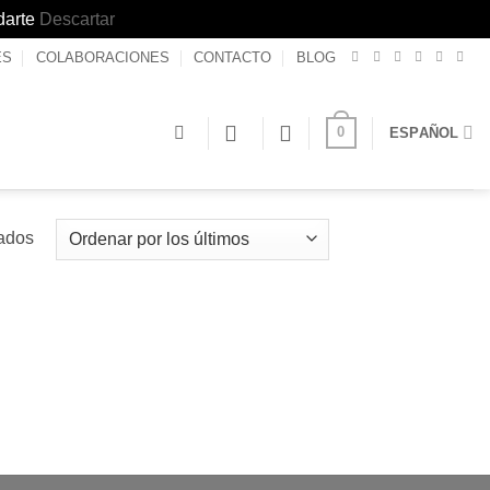
darte
Descartar
ES
COLABORACIONES
CONTACTO
BLOG
0
ESPAÑOL
Ordenado
tados
por
los
últimos