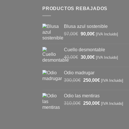
PRODUCTOS REBAJADOS
Blusa azul sostenible
El
El
97,00
€
90,00
€
[IVA Incluido]
precio
precio
original
actual
Cuello desmontable
era:
es:
El
El
40,00
€
30,00
€
97,00€.
90,00€.
[IVA Incluido]
precio
precio
original
actual
Odio madrugar
era:
es:
El
El
390,00
€
250,00
€
[IVA Incluido]
40,00€.
30,00€.
precio
precio
original
actual
Odio las mentiras
era:
es:
El
El
310,00
€
250,00
€
[IVA Incluido]
390,00€.
250,00€.
precio
precio
original
actual
era:
es:
310,00€.
250,00€.