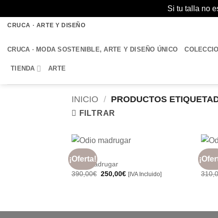
Si tu talla no
Saltar
CRUCA · ARTE Y DISEÑO
al
contenido
CRUCA · MODA SOSTENIBLE, ARTE Y DISEÑO ÚNICO
COLECCI
TIENDA
ARTE
INICIO
/
PRODUCTOS ETIQUETAD
FILTRAR
+
+
ARTE
ARTE
¡Oferta!
¡Ofer
Añadir
Odio madrugar
Odio 
a la
El
El
390,00
€
250,00
€
310,
[IVA Incluido]
lista de
precio
precio
deseos
original
actual
era:
es:
390,00€.
250,00€.