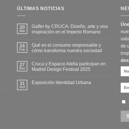
ÚLTIMAS NOTICIAS
NE
Úne
Galfer by CRUCA: Diseño, arte y una
20
Mar
nue
inspiración en el Imperio Romano
No
valo
hay
Qué es el consumo responsable y
24
comentarios
de 
en
Feb
cómo transforma nuestra sociedad
Galfer
insp
by
No
des
CRUCA:
hay
Cruca y Espacio Atella participan en
Diseño,
27
comentarios
arte
en
Ene
Madrid Design Festival 2025
y
Qué
una
es
No
inspiración
el
hay
Exposición Identidad Urbana
en
consumo
31
comentarios
el
responsable
en
Oct
No
Imperio
y
Cruca
hay
Romano
cómo
y
comentarios
transforma
Espacio
en
nuestra
Atella
Exposición
sociedad
participan
Identidad
en
Urbana
Madrid
Design
Festival
2025