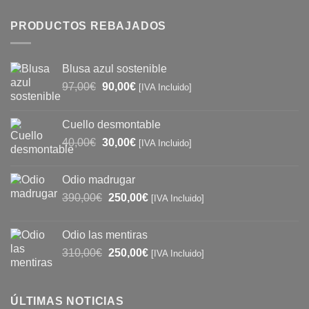
PRODUCTOS REBAJADOS
Blusa azul sostenible
El
El
97,00
€
90,00
€
[IVA Incluido]
precio
precio
original
actual
Cuello desmontable
era:
es:
El
El
40,00
€
30,00
€
97,00€.
90,00€.
[IVA Incluido]
precio
precio
original
actual
Odio madrugar
era:
es:
El
El
390,00
€
250,00
€
[IVA Incluido]
40,00€.
30,00€.
precio
precio
original
actual
Odio las mentiras
era:
es:
El
El
310,00
€
250,00
€
[IVA Incluido]
390,00€.
250,00€.
precio
precio
original
actual
era:
es:
ÚLTIMAS NOTICIAS