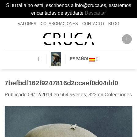
Si tu talla no está, escríbenos a info@cruca.es, estaremos
encantadas de ayudarte
Descartar
Saltar
VALORES
COLABORACIONES
CONTACTO
BLOG
al
contenido
ESPAÑOL
7befbdf162f9247816d2ccaef0d04dd0
Publicado
09/12/2019
en
564 &veces; 823
en
Colecciones