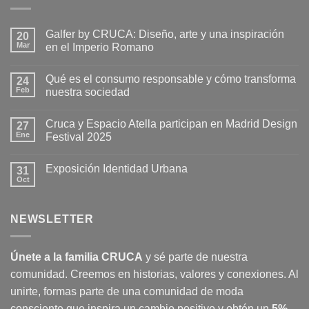
310,00€.
250,00€.
Galfer by CRUCA: Diseño, arte y una inspiración
20
Mar
en el Imperio Romano
No
hay
Qué es el consumo responsable y cómo transforma
24
comentarios
en
Feb
nuestra sociedad
Galfer
by
No
CRUCA:
hay
Cruca y Espacio Atella participan en Madrid Design
Diseño,
27
comentarios
arte
en
Ene
Festival 2025
y
Qué
una
es
No
inspiración
el
hay
Exposición Identidad Urbana
en
consumo
31
comentarios
el
responsable
en
Oct
No
Imperio
y
Cruca
hay
Romano
cómo
y
comentarios
transforma
Espacio
en
nuestra
Atella
NEWSLETTER
Exposición
sociedad
participan
Identidad
en
Urbana
Madrid
Design
Únete a la familia CRUCA
y sé parte de nuestra
Festival
2025
comunidad. Creemos en historias, valores y conexiones. Al
unirte, formas parte de una comunidad de moda
consciente que inspira un cambio positivo y obtén un
5%