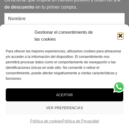
de descuento
en tu primer compra.
Gestionar el consentimiento de
las cookies
Para ofrecer las mejores experiencias, utilizamos cookies para almacenar
Acepto la política de privacidad
y/o acceder a la información del dispositivo. El consentimiento nos
permitirá procesar datos como el comportamiento de navegación o las
identificaciones únicas en este sitio. No consentir o retirar el
consentimiento, puede afectar negativamente a ciertas características y
funciones.
ACEPTAR
Credit
Visa
MasterCard
PayPal
Card
VER PREFERENCIAS
PREGUNTAS FRECUENTES
GUIA DE TALLAS
POLÍTICA DE PRIVACIDAD
POLÍTICA DE COOKIES
Política de cookies
Política de Privacidad
Copyright 2026 ©
CRUCA