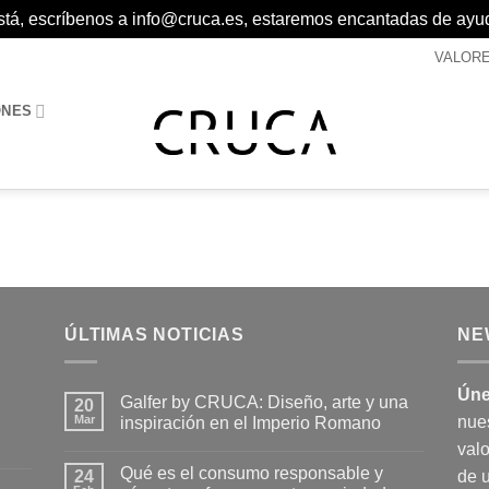
 está, escríbenos a info@cruca.es, estaremos encantadas de ayu
VALOR
ONES
ÚLTIMAS NOTICIAS
NE
Úne
Galfer by CRUCA: Diseño, arte y una
20
Mar
nue
inspiración en el Imperio Romano
No
valo
hay
Qué es el consumo responsable y
24
comentarios
de 
en