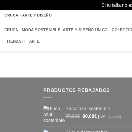
Si tu talla no
Saltar
CRUCA · ARTE Y DISEÑO
al
contenido
CRUCA · MODA SOSTENIBLE, ARTE Y DISEÑO ÚNICO
COLECCI
TIENDA
ARTE
PRODUCTOS REBAJADOS
Blusa azul sostenible
El
El
97,00
€
90,00
€
[IVA Incluido]
precio
precio
original
actual