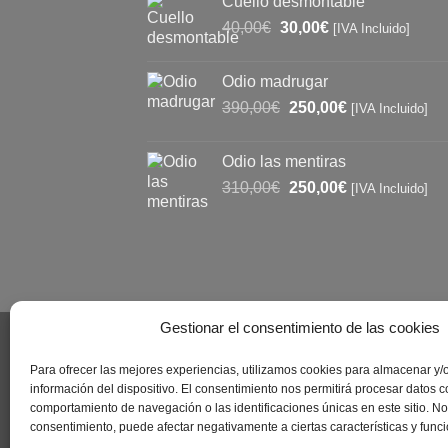
Cuello desmontable
era:
es:
El
El
40,00
€
30,00
€
97,00€.
90,00€.
[IVA Incluido]
precio
precio
original
actual
Odio madrugar
era:
es:
El
El
390,00
€
250,00
€
[IVA Incluido]
40,00€.
30,00€.
precio
precio
original
actual
Odio las mentiras
era:
es:
El
El
310,00
€
250,00
€
[IVA Incluido]
390,00€.
250,00€.
precio
precio
original
actual
era:
es:
310,00€.
250,00€.
Gestionar el consentimiento de las cookies
Para ofrecer las mejores experiencias, utilizamos cookies para almacenar y/
PREGUNTAS
información del dispositivo. El consentimiento nos permitirá procesar datos 
comportamiento de navegación o las identificaciones únicas en este sitio. No c
consentimiento, puede afectar negativamente a ciertas características y func