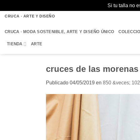
Si tu talla no
Saltar
CRUCA · ARTE Y DISEÑO
al
contenido
CRUCA · MODA SOSTENIBLE, ARTE Y DISEÑO ÚNICO
COLECCI
TIENDA
ARTE
cruces de las morenas
Publicado
04/05/2019
en
850 &veces; 10