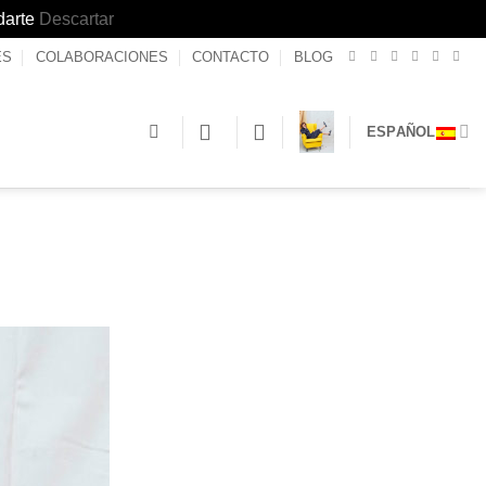
darte
Descartar
ES
COLABORACIONES
CONTACTO
BLOG
ESPAÑOL