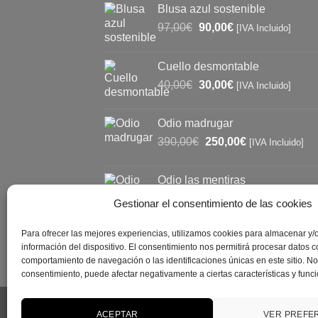
Blusa azul sostenible
El
El
97,00
€
90,00
€
[IVA Incluido]
precio
precio
original
actual
Cuello desmontable
era:
es:
El
El
40,00
€
30,00
€
97,00€.
90,00€.
[IVA Incluido]
precio
precio
original
actual
Odio madrugar
era:
es:
El
El
390,00
€
250,00
€
[IVA Incluido]
40,00€.
30,00€.
precio
precio
original
actual
Odio las mentiras
era:
es:
El
El
310,00
€
250,00
€
[IVA Incluido]
390,00€.
250,00€.
Gestionar el consentimiento de las cookies
precio
precio
original
actual
Para ofrecer las mejores experiencias, utilizamos cookies para almacenar y/
era:
es:
información del dispositivo. El consentimiento nos permitirá procesar datos 
310,00€.
250,00€.
comportamiento de navegación o las identificaciones únicas en este sitio. No c
consentimiento, puede afectar negativamente a ciertas características y func
ACEPTAR
VER PREFE