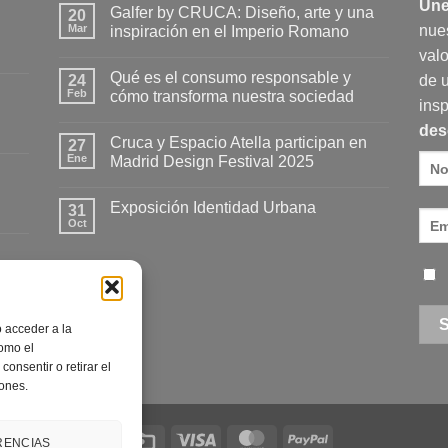
Úne
Galfer by CRUCA: Diseño, arte y una
20
Mar
nue
inspiración en el Imperio Romano
No
valo
hay
Qué es el consumo responsable y
24
comentarios
de 
en
Feb
cómo transforma nuestra sociedad
Galfer
insp
by
No
des
CRUCA:
hay
Cruca y Espacio Atella participan en
Diseño,
27
comentarios
arte
en
Ene
Madrid Design Festival 2025
y
Qué
una
es
No
inspiración
el
hay
Exposición Identidad Urbana
en
consumo
31
comentarios
el
responsable
en
Oct
No
Imperio
y
Cruca
hay
Romano
cómo
y
comentarios
transforma
Espacio
en
nuestra
Atella
Exposición
sociedad
participan
Identidad
en
Urbana
Madrid
Design
o acceder a la
Festival
como el
2025
onsentir o retirar el
iones.
Credit
Visa
MasterCard
PayPal
RENCIAS