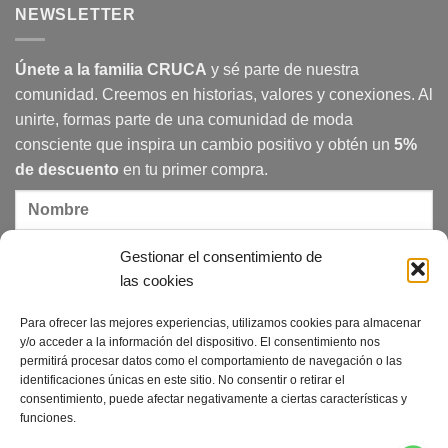
en
nuestra
Atella
NEWSLETTER
Exposición
sociedad
participan
Identidad
en
Urbana
Madrid
Design
Únete a la familia CRUCA
y sé parte de nuestra
Festival
2025
comunidad. Creemos en historias, valores y conexiones. Al
unirte, formas parte de una comunidad de moda
consciente que inspira un cambio positivo y obtén un
5%
de descuento
en tu primer compra.
Gestionar el consentimiento de
las cookies
Para ofrecer las mejores experiencias, utilizamos cookies para almacenar
Acepto la política de privacidad
y/o acceder a la información del dispositivo. El consentimiento nos
permitirá procesar datos como el comportamiento de navegación o las
identificaciones únicas en este sitio. No consentir o retirar el
consentimiento, puede afectar negativamente a ciertas características y
funciones.