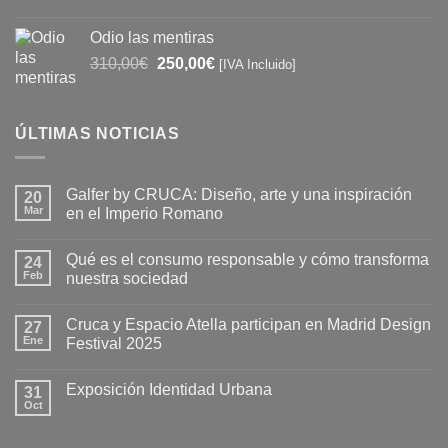
precio
precio
original
actual
Odio las mentiras
era:
es:
El
El
310,00
€
250,00
€
[IVA Incluido]
390,00€.
250,00€.
precio
precio
original
actual
era:
es:
ÚLTIMAS NOTICIAS
310,00€.
250,00€.
Galfer by CRUCA: Diseño, arte y una inspiración
20
Mar
en el Imperio Romano
No
hay
Qué es el consumo responsable y cómo transforma
24
comentarios
en
Feb
nuestra sociedad
Galfer
by
No
CRUCA:
hay
Cruca y Espacio Atella participan en Madrid Design
Diseño,
27
comentarios
arte
en
Ene
Festival 2025
y
Qué
una
es
No
inspiración
el
hay
Exposición Identidad Urbana
en
consumo
31
comentarios
el
responsable
en
Oct
No
Imperio
y
Cruca
hay
Romano
cómo
y
comentarios
transforma
Espacio