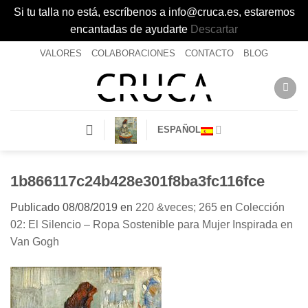
Si tu talla no está, escríbenos a info@cruca.es, estaremos
encantadas de ayudarte
Descartar
Saltar
VALORES
COLABORACIONES
CONTACTO
BLOG
al
contenido
ESPAÑOL
1b866117c24b428e301f8ba3fc116fce
Publicado
08/08/2019
en
220 &veces; 265
en
Colección
02: El Silencio – Ropa Sostenible para Mujer Inspirada en
Van Gogh