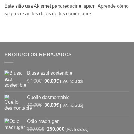
Este sitio usa Akismet para reducir el spam.
Aprende cómo
se procesan los datos de tus comentarios.
PRODUCTOS REBAJADOS
Blusa azul sostenible
El
El
97,00
€
90,00
€
[IVA Incluido]
precio
precio
original
actual
Cuello desmontable
era:
es:
El
El
40,00
€
30,00
€
97,00€.
90,00€.
[IVA Incluido]
precio
precio
original
actual
Odio madrugar
era:
es:
El
El
390,00
€
250,00
€
[IVA Incluido]
40,00€.
30,00€.