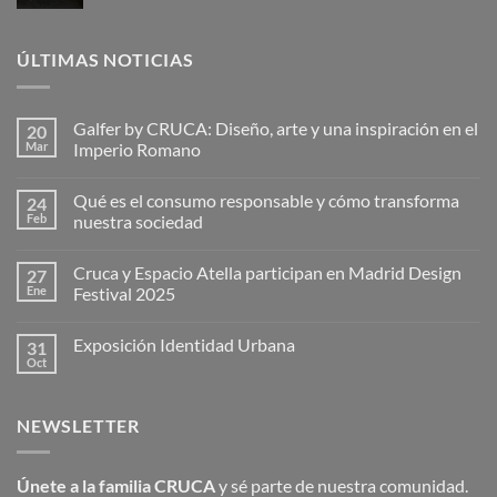
precio
precio
original
actual
era:
es:
ÚLTIMAS NOTICIAS
310,00€.
250,00€.
Galfer by CRUCA: Diseño, arte y una inspiración en el
20
Mar
Imperio Romano
No
hay
Qué es el consumo responsable y cómo transforma
24
comentarios
en
Feb
nuestra sociedad
Galfer
by
No
CRUCA:
hay
Cruca y Espacio Atella participan en Madrid Design
27
Diseño,
comentarios
arte
en
Ene
Festival 2025
y
Qué
una
es
No
inspiración
el
hay
Exposición Identidad Urbana
31
en
consumo
comentarios
el
responsable
en
Oct
No
Imperio
y
Cruca
hay
Romano
cómo
y
comentarios
transforma
Espacio
en
nuestra
Atella
NEWSLETTER
Exposición
sociedad
participan
Identidad
en
Urbana
Madrid
Design
Únete a la familia CRUCA
y sé parte de nuestra comunidad.
Festival