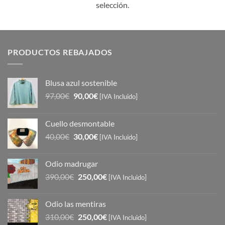
selección.
PRODUCTOS REBAJADOS
Blusa azul sostenible
El
El
97,00
€
90,00
€
[IVA Incluido]
precio
precio
original
actual
Cuello desmontable
era:
es:
El
El
40,00
€
30,00
€
97,00€.
90,00€.
[IVA Incluido]
precio
precio
original
actual
Odio madrugar
era:
es:
El
El
390,00
€
250,00
€
40,00€.
30,00€.
[IVA Incluido]
precio
precio
original
actual
Odio las mentiras
era:
es:
El
El
310,00
€
250,00
€
390,00€.
250,00€.
[IVA Incluido]