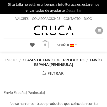
Si tu talla no está, escríbenos a info@cruca.es, estaremos
encantadas de ayudarte
Descartar
Saltar
VALORES
COLABORACIONES
CONTACTO
BLOG
al
contenido
0
ESPAÑOL
INICIO
/
CLASES DE ENVÍO DEL PRODUCTO
/
ENVÍO
ESPAÑA [PENÍNSULA]
FILTRAR
Envío España [Península]
No se han encontrado productos que coincidan con tu