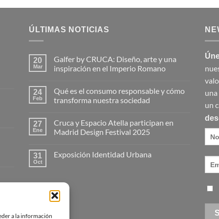
ÚLTIMAS NOTICIAS
NE
Úne
Galfer by CRUCA: Diseño, arte y una
20
Mar
inspiración en el Imperio Romano
nues
No
valo
hay
Qué es el consumo responsable y cómo
24
comentarios
una
en
Feb
transforma nuestra sociedad
Galfer
un c
by
No
CRUCA:
hay
des
Cruca y Espacio Atella participan en
Diseño,
27
comentarios
arte
en
Ene
Madrid Design Festival 2025
y
Qué
una
es
No
inspiración
el
hay
Exposición Identidad Urbana
en
consumo
31
comentarios
el
responsable
en
Oct
No
Imperio
y
Cruca
hay
Romano
cómo
y
comentarios
transforma
Espacio
en
nuestra
Atella
Exposición
sociedad
participan
Identidad
en
Urbana
Madrid
Design
eder a la información
Festival