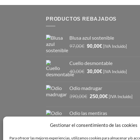
PRODUCTOS REBAJADOS
Blusa azul sostenible
El
El
97,00
€
90,00
€
[IVA Incluido]
precio
precio
original
actual
Cuello desmontable
era:
es:
El
El
40,00
€
97,00€.
30,00
€
90,00€.
[IVA Incluido]
precio
precio
original
actual
Odio madrugar
era:
es:
El
El
390,00
€
250,00
€
40,00€.
30,00€.
[IVA Incluido]
precio
precio
original
actual
Odio las mentiras
era:
es:
El
El
310,00
€
250,00
€
390,00€.
250,00€.
[IVA Incluido]
Gestionar el consentimiento de las cookies
precio
precio
original
actual
Para ofrecer las mejores experiencias, utilizamos cookies para almacenar y/o acc