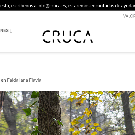
no está, escríbenos a info@cruca.es, estaremos encantadas de ayuda
VALO
ONES
en
Falda lana Flavia