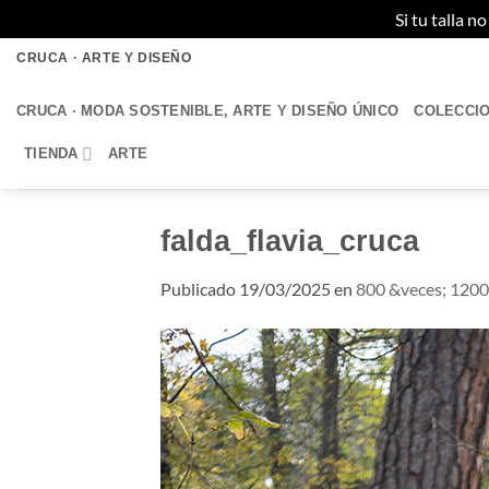
Si tu talla 
Saltar
CRUCA · ARTE Y DISEÑO
al
contenido
CRUCA · MODA SOSTENIBLE, ARTE Y DISEÑO ÚNICO
COLECCI
TIENDA
ARTE
falda_flavia_cruca
Publicado
19/03/2025
en
800 &veces; 1200