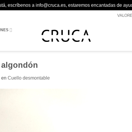
 está, escríbenos a info@cruca.es, estaremos encantadas de ayu
VALOR
ONES
 algondón
en
Cuello desmontable