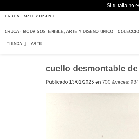
Si tu talla no
Saltar
CRUCA · ARTE Y DISEÑO
al
contenido
CRUCA · MODA SOSTENIBLE, ARTE Y DISEÑO ÚNICO
COLECCI
TIENDA
ARTE
cuello desmontable de
Publicado
13/01/2025
en
700 &veces; 934