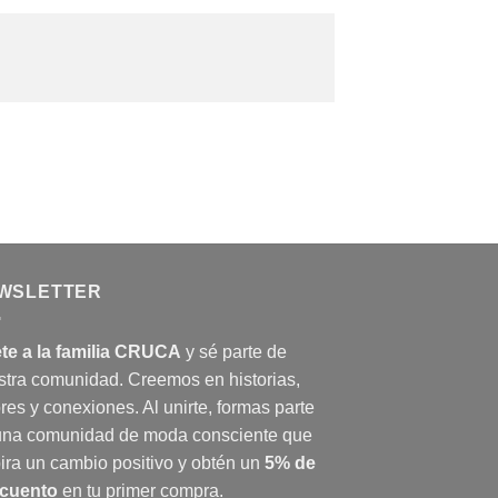
WSLETTER
te a la familia CRUCA
y sé parte de
stra comunidad. Creemos en historias,
res y conexiones. Al unirte, formas parte
una comunidad de moda consciente que
ira un cambio positivo y obtén un
5% de
cuento
en tu primer compra.