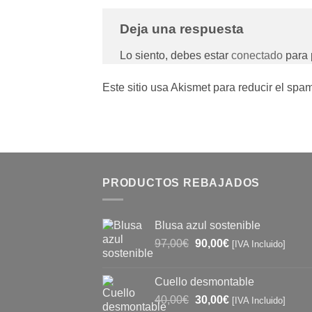
Deja una respuesta
Lo siento, debes estar
conectado
para 
Este sitio usa Akismet para reducir el spa
PRODUCTOS REBAJADOS
Blusa azul sostenible
El
El
97,00
€
90,00
€
[IVA Incluido]
precio
precio
original
actual
Cuello desmontable
era:
es:
El
El
40,00
€
30,00
€
97,00€.
90,00€.
[IVA Incluido]