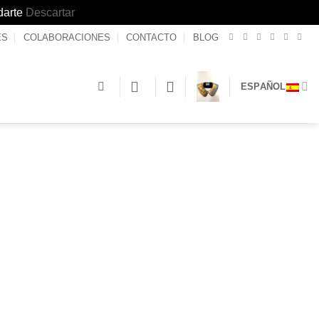
darte
Descartar
ES
COLABORACIONES
CONTACTO
BLOG
ESPAÑOL