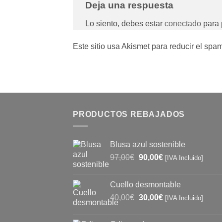
Deja una respuesta
Lo siento, debes estar
conectado
para 
Este sitio usa Akismet para reducir el spa
PRODUCTOS REBAJADOS
Blusa azul sostenible
El
El
97,00
€
90,00
€
[IVA Incluido]
precio
precio
original
actual
Cuello desmontable
era:
es:
El
El
40,00
€
30,00
€
97,00€.
90,00€.
[IVA Incluido]
precio
precio
original
actual