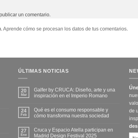
publicar un comentario.
m.
Aprende cómo se procesan los datos de tus comentarios.
ÚLTIMAS NOTICIAS
NE
Úne
Galfer by CRUCA: Diseño, arte y una
20
Mar
nue
inspiración en el Imperio Romano
No
valo
hay
Qué es el consumo responsable y
24
comentarios
de 
en
Feb
cómo transforma nuestra sociedad
Galfer
insp
by
No
des
CRUCA:
hay
Cruca y Espacio Atella participan en
Diseño,
27
comentarios
arte
en
Ene
Madrid Design Festival 2025
y
Qué