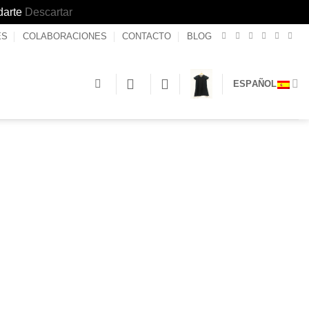
darte
Descartar
ES
COLABORACIONES
CONTACTO
BLOG
ESPAÑOL