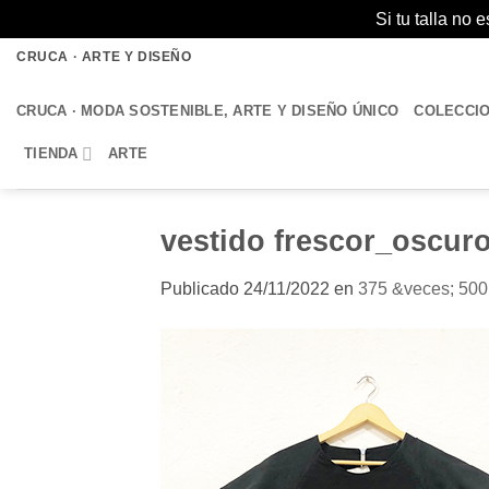
Si tu talla no
Saltar
CRUCA · ARTE Y DISEÑO
al
contenido
CRUCA · MODA SOSTENIBLE, ARTE Y DISEÑO ÚNICO
COLECCI
TIENDA
ARTE
vestido frescor_oscur
Publicado
24/11/2022
en
375 &veces; 500