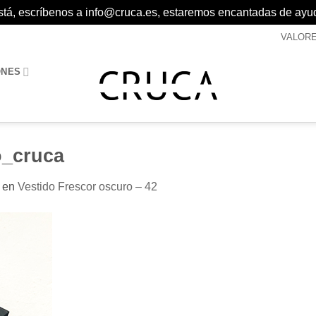
 está, escríbenos a info@cruca.es, estaremos encantadas de ayu
VALOR
ONES
o_cruca
en
Vestido Frescor oscuro – 42