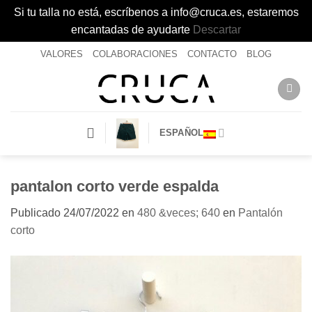
Si tu talla no está, escríbenos a info@cruca.es, estaremos
encantadas de ayudarte
Descartar
Saltar
VALORES
COLABORACIONES
CONTACTO
BLOG
al
contenido
ESPAÑOL
pantalon corto verde espalda
Publicado
24/07/2022
en
480 &veces; 640
en
Pantalón
corto