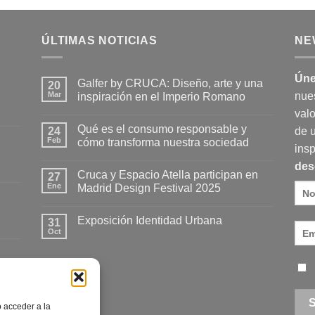
ÚLTIMAS NOTICIAS
NE
Úne
Galfer by CRUCA: Diseño, arte y una
20
Mar
nue
inspiración en el Imperio Romano
No
valo
hay
Qué es el consumo responsable y
24
comentarios
de 
en
Feb
cómo transforma nuestra sociedad
Galfer
insp
by
No
des
CRUCA:
hay
Cruca y Espacio Atella participan en
Diseño,
27
comentarios
arte
en
Ene
Madrid Design Festival 2025
y
Qué
una
es
No
inspiración
el
hay
Exposición Identidad Urbana
en
consumo
31
comentarios
el
responsable
en
Oct
No
Imperio
y
Cruca
hay
Romano
cómo
y
comentarios
transforma
Espacio
en
nuestra
Atella
Exposición
sociedad
participan
Identidad
en
Urbana
Madrid
Design
o acceder a la
Festival