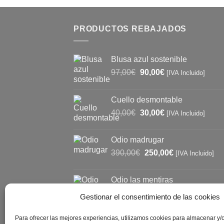
PRODUCTOS REBAJADOS
Blusa azul sostenible
El
El
97,00
€
90,00
€
[IVA Incluido]
precio
precio
original
actual
Cuello desmontable
era:
es:
El
El
40,00
€
30,00
€
97,00€.
90,00€.
[IVA Incluido]
precio
precio
original
actual
Odio madrugar
era:
es:
El
El
390,00
€
250,00
€
[IVA Incluido]
40,00€.
30,00€.
precio
precio
original
actual
Odio las mentiras
era:
es:
El
El
310,00
€
250,00
€
[IVA Incluido]
390,00€.
250,00€.
Gestionar el consentimiento de las cookies
precio
precio
original
actual
Para ofrecer las mejores experiencias, utilizamos cookies para almacenar y/
era:
es: