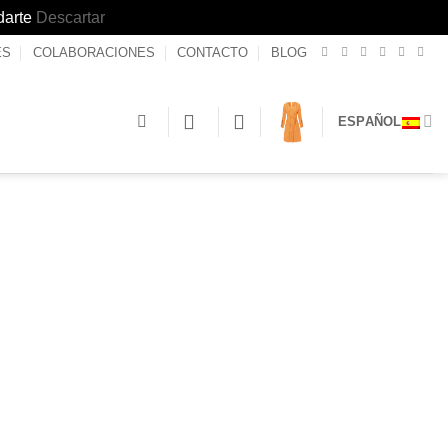
darte
Descartar
ES
COLABORACIONES
CONTACTO
BLOG
ESPAÑOL