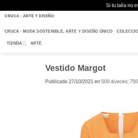
Si tu talla no
Saltar
CRUCA · ARTE Y DISEÑO
al
contenido
CRUCA · MODA SOSTENIBLE, ARTE Y DISEÑO ÚNICO
COLECCI
TIENDA
ARTE
Vestido Margot
Publicado
27/10/2021
en
500 &veces; 750