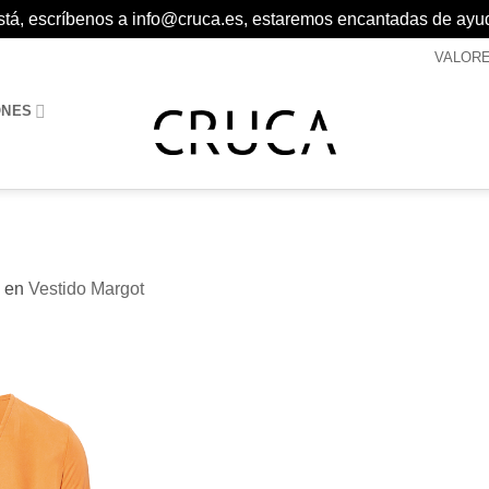
 está, escríbenos a info@cruca.es, estaremos encantadas de ayu
VALOR
ONES
en
Vestido Margot